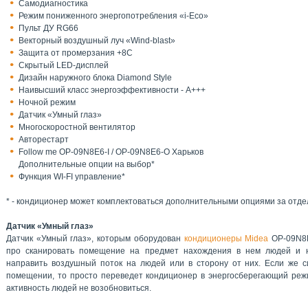
Самодиагностика
Режим пониженного энергопотребления «i-Eco»
Пульт ДУ RG66
Векторный воздушный луч «Wind-blast»
Защита от промерзания +8С
Скрытый LED-дисплей
Дизайн наружного блока Diamond Style
Наивысший класс энергоэффективности - А+++
Ночной режим
Датчик «Умный глаз»
Многоскоростной вентилятор
Авторестарт
Follow me OP-09N8E6-I / OP-09N8E6-O Харьков
Дополнительные опции на выбор*
Функция WI-FI управление*
* - кондиционер может комплектоваться дополнительными опциями за отде
Датчик «Умный глаз»
Датчик «Умный глаз», которым оборудован
кондиционеры Midea
OP-09N8E
про сканировать помещение на предмет нахождения в нем людей и 
направить воздушный поток на людей или в сторону от них. Если же с
помещении, то просто переведет кондиционер в энергосберегающий режи
активность людей не возобновиться.