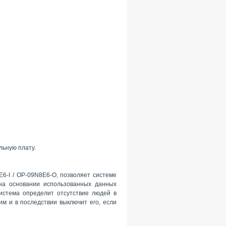
льную плату.
6-I / OP-09N8E6-O, позволяет системе
на основании использованных данных
истема определит отсутствие людей в
м и в последствии выключит его, если