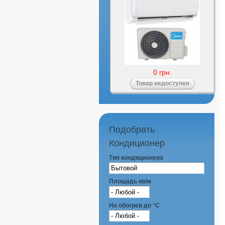
0 грн.
Подобрать
Кондиционер
Тип кондиционера
Площадь кв/м
На обогрев до °С