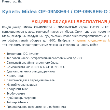
Инвертор:
Да
Купить Midea OP-09N8E6-I / OP-09N8E6-O
АКЦИЯ!!! СКИДКА!!! БЕСПЛАТНАЯ 
Кондиционер
Midea OP-09N8E6-I / OP-09N8E6-O
серии OASIS PLUS 
кондиционеров класса тепловой насос от Midea. Сплит-система имеет 
глаз», векторный воздушный луч, высокий класс энергоэффективности А+++
же эффективный обогрев до -30С. Выбрать и
купить кондиционер M
техническими характеристиками можно из каталога на нашем сайте.
Технология DC-Inverter
Тепловой насос - эффективный обогрев зимой до -30С
Стильный дизайн внутреннего блока
Самоочистка OP-09N8E6-I / OP-09N8E6-O
Два направления отвода дренажа
Холод/тепло
Легкомоющаяся передняя панель
Низкий уровень шума
Хладагент R32
Турбо-режим
Двойная фильтрация
Таймер 24-часа
Гидрофильное покрытие теплообменника