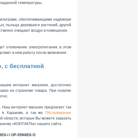
т заданной температуры.
фильтрами, обеспечивающими надежную
ых, пыльца деревьев и растений, другой
ственно очищают воздух в помещении.
ет отключение электропитания, в этом
олжит в нем работу после включения.
е, с бесплатной
нашем интернет магазине, достаточно
аказ на страничке товара. При покупке
атно.
. Наш интернет-магазин предлагает так
 в Харькове, а так же
Обслуживание
ой области, которые Вы можете заказать
раничку «КОНТАКТЫ» нашего сайта.
8E6-I / OP-09N8E6-O