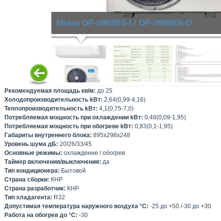
Midea OP-09N8E6-I / OP-09N8E6-O
Рекомендуемая площадь кв/м:
до 25
Холодопроизводительность kВт:
2,64(0,99-4,16)
Теплопроизводительность kВт:
4,1(0,75-7,0)
Потребляемая мощность при охлаждении kВт:
0,48(0,09-1,95)
Потребляемая мощность при обогреве kВт:
0,83(0,1-1,95)
Габариты внутреннего блока:
895х298х248
Уровень шума дБ:
20/26/33/45
Основные режимы:
охлаждение / обогрев
Таймер включения/выключения:
да
Тип кондиционера:
Бытовой
Страна сборки:
КНР
Страна разработчик:
КНР
Тип хладагента:
R32
Допустимая температура наружного воздуха °С:
-25 до +50 /-30 до +30
Работа на обогрев до °С:
-30