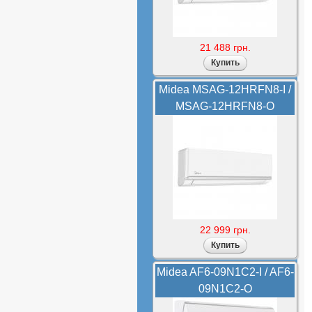
21 488 грн.
Midea MSAG-12HRFN8-I /
MSAG-12HRFN8-O
22 999 грн.
Midea AF6-09N1C2-I / AF6-
09N1C2-O