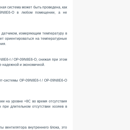
ная система может быть проведена, как
-09N8E6-O в любом помещении, а не
 датчиком, измеряющим температуру в
дет ориентироваться на температурные
ния.
N8E6-I / OP-09N8E6-O, снижая при этом
е надежной и экономичной.
ит-системы OP-09N8E6-I / OP-09N8E6-O
ии на уровне +8С во время отсутствия
 при длительном отсутствии хозяев в
ы вентилятора внутреннего блока, это