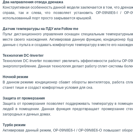
Два направления отвода дренажа
Конструктивная особенность данной модели заключается в том, что дренаж
справа, так и слева, что позволяет установить OP-09N8E6-I / OP
использованный порт просто закрывается крышкой.
Датчик температуры на ПДУ или Follow me
Пульт дистанционного управления оснащен специальным температурным
месте своего нахождения. Активировав данную функцию, кондиционер бу
данные с пульта и создавать комфортную температуру в месте его нахожде
Технология DC-Inverter
Технология DC-Inverter позволяет увеличить эффективности работы OP-09
энергопотребление. Данная технология делает работу сплит-системы боле
Ночной режим
В данном режиме кондиционер сбавит обороты вентилятора, работа спл
станет тише и создаст комфортные условия для сна.
Защита от промерзания
Защита от промерзания позволяет поддерживать температуру в помещен
людей в помещении. Данная функция предотвращает промерзание стен
загородных и дачных домах.
Турбо режим
Активировав данный режим, OP-09N8E6-I / OP-09N8E6-O повышает оборот