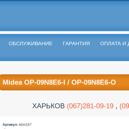
ОБСЛУЖИВАНИЕ
ГАРАНТИЯ
ОПЛАТА И
Midea OP-09N8E6-I / OP-09N8E6-O
ХАРЬКОВ
(067)281-09-19
,
(0
Артикул:
kbm167