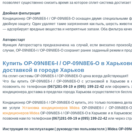
позволяет существенно снизить время за которое сплит-система достигае
Двойная фильтрация
Кондиционер OP-09N8E6-I / OP-09N8E6-O оснащен двумя специальными 
двойную защиту. Один удаляет такие загрязнения как пыль, шерсть животн
— адсорбирует вредные вещества и неприятные запахи. Оба фильтра каче
Авторестарт
Функция Авторестарта предназначена на случай, если внезапно произойд
случае, OP-09N8E6-I / OP-09N8E6-O сохранит ранее заданный режим и прод
Купить OP-09N8E6-I / OP-09N8E6-O в Харьков
доставкой в городе Харьков
На сплит-системы OP-09N8E6-I / OP-09N8E6-O цена всегда действующая!!
Что бы купить OP-09N8E6-I / OP-09N8E6-O с установкой в Харькове в 
позвонить по телефонам
(067)281-09-19 и (095) 199-22-42
или оформить з
кондиционера доставка в пределах города Харькова осуществляется беспл
Кондиционер OP-09N8E6-I / OP-09N8E6-O купить, это только половина дела
же услуги
Установка кондиционеров Midea
OP-09N8E6-I / OP-09N8E6-O
кондиционеров Midea
OP-09N8E6-I / OP-09N8E6-O в Харькове и в Харьковск
позвонив нам по телефонам
(067)281-09-19 и (095) 199-22-42
или через ст
Инструкция по эксплуатации ( руководство пользователя ) Midea OP-09N