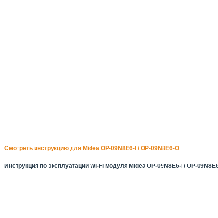
Смотреть инструкцию для Midea OP-09N8E6-I / OP-09N8E6-O
Инструкция по эксплуатации Wi-Fi модуля Midea OP-09N8E6-I / OP-09N8E