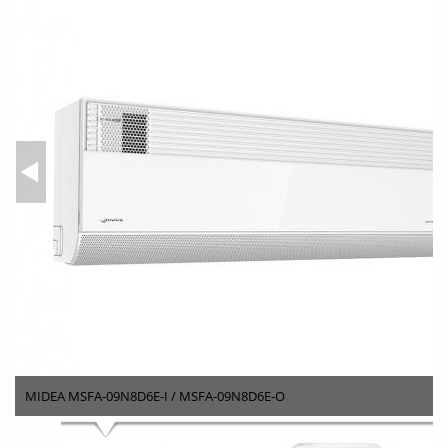
MIDEA MSFA-09N8D6E-I / MSFA-09N8D6E-O