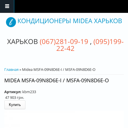
Перейти к основному содержанию
КОНДИЦИОНЕРЫ MIDEA ХАРЬКОВ
ХАРЬКОВ
(067)281-09-19
,
(095)199-
22-42
ВЫ ЗДЕСЬ
Главная
» Midea MSFA-09N8D6E-I / MSFA-09N8D6E-O
MIDEA MSFA-09N8D6E-I / MSFA-09N8D6E-O
Артикул:
kbm233
47 903 грн.