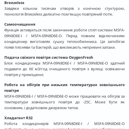
Breezeless
Завдяки кільком тисячам отворів з конічною стуктурою,
технологія Breezeless делікатно пом'якшує повітряний потік.
Самоочищення
Функція активується після закінчення роботи спліт-системи MSFA-
09N8D6E-I / MSFA-09N8D6E-O. Перед повним відключенням
кондиціонер виготовляє сушку теплообмінника. Це запобігає
появі плісняви та бактерій, що викликають неприємні запахи.
Подача свіжого повітря система OxygenFresh
Блок кондиціонера MSFA-09N8D6E-I / MSFA-09N8D6E-O здатний
подавати до 60 м3/год очищеного повітря з вулиці, освіжаючи
повітря у приміщенні.
Робота на обігрів при низьких температурах зовнішнього
повітря
MSFA-09N8D6E-I / MSFA-09N8D6E-O може працювати на обігрів за
температури зовнішнього повітря до -25С. Може бути як
основним, і додатковим джерелом тепла.
Хладагент R32
Робота кондиціонерів MSFA-09N8D6E-I / MSFA-09N8D6E-O