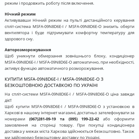
режим і продовжить роботу після включення.
Нічний режим
Активувавши Нічний режим на пульті дистанційного керування
спліт-система MSFA-09N8D6E-I / MSFA-09N8D6E-O знизить оберти
вентилятора і буде підтримувати комфортну температуру для
здорового сну.
Авторозморожування
Щоб уникнути обмерзання зовнішнього блоку, кондиціонер
MSFA-09N8D6E-I / MSFA-09N8D6E-O автоматично, при необхідності,
активує функцію автоматичного розморожування.
КУПИТИ MSFA-09N8D6E-I / MSFA-09N8D6E-O З
БЕЗКОШТОВНОЮ ДОСТАВКОЮ ПО УКРАЇНІ
На спліт-системи MSFA-09N8D6E-I / MSFA-09N8D6E-O ціна завжди
діє!!
Щоб купити MSFA-09N8D6E-I / MSFA-09N8D6E-O з установкою в
Харкові в нашому інтернет магазині, достатньо зателефонувати за
номерами
(067)281-09-19 та (095) 199-22-42
або оформити
замовлення на сторінці товару. При покупці кондиціонера
доставка у межах міста Харкова здійснюється безкоштовно. Також
ми здійснюємо безкоштовну доставку по Україні.