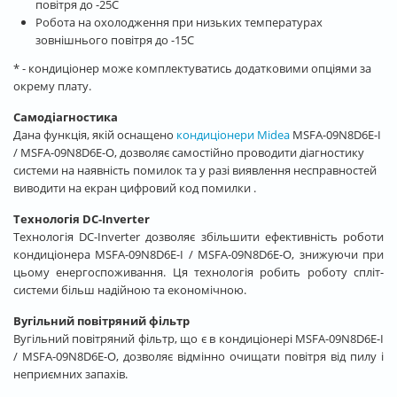
повітря до -25С
Робота на охолодження при низьких температурах
зовнішнього повітря до -15С
* - кондиціонер може комплектуватись додатковими опціями за
окрему плату.
Самодіагностика
Дана функція, якій оснащено
кондиціонери Midea
MSFA-09N8D6E-I
/ MSFA-09N8D6E-O, дозволяє самостійно проводити діагностику
системи на наявність помилок та у разі виявлення несправностей
виводити на екран цифровий код помилки .
Технологія DC-Inverter
Технологія DC-Inverter дозволяє збільшити ефективність роботи
кондиціонера MSFA-09N8D6E-I / MSFA-09N8D6E-O, знижуючи при
цьому енергоспоживання. Ця технологія робить роботу спліт-
системи більш надійною та економічною.
Вугільний повітряний фільтр
Вугільний повітряний фільтр, що є в кондиціонері MSFA-09N8D6E-I
/ MSFA-09N8D6E-O, дозволяє відмінно очищати повітря від пилу і
неприємних запахів.