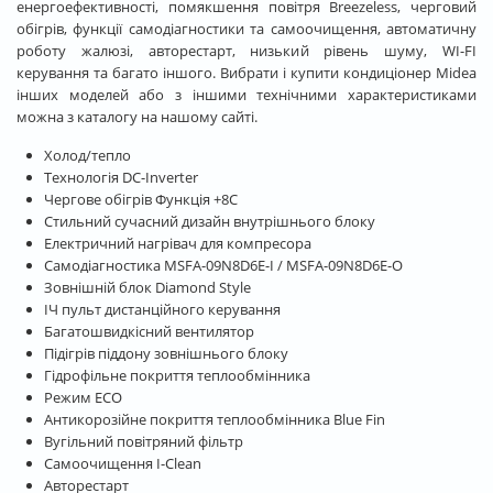
енергоефективності, помякшення повітря Breezeless, черговий
обігрів, функції самодіагностики та самоочищення, автоматичну
роботу жалюзі, авторестарт, низький рівень шуму, WI-FI
керування та багато іншого. Вибрати і купити кондиціонер Midea
інших моделей або з іншими технічними характеристиками
можна з каталогу на нашому сайті.
Холод/тепло
Технологія DC-Inverter
Чергове обігрів Функція +8С
Стильний сучасний дизайн внутрішнього блоку
Електричний нагрівач для компресора
Самодіагностика MSFA-09N8D6E-I / MSFA-09N8D6E-O
Зовнішній блок Diamond Style
ІЧ пульт дистанційного керування
Багатошвидкісний вентилятор
Підігрів піддону зовнішнього блоку
Гідрофільне покриття теплообмінника
Режим ECO
Антикорозійне покриття теплообмінника Blue Fin
Вугільний повітряний фільтр
Самоочищення I-Clean
Авторестарт