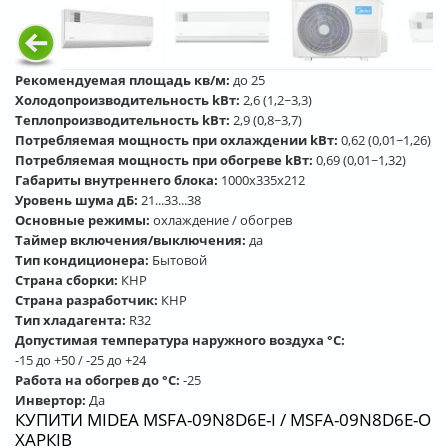
Рекомендуемая площадь кв/м:
до 25
Холодопроизводительность kВт:
2,6 (1,2~3,3)
Теплопроизводительность kВт:
2,9 (0,8~3,7)
Потребляемая мощность при охлаждении kВт:
0,62 (0,01~1,26)
Потребляемая мощность при обогреве kВт:
0,69 (0,01~1,32)
Габариты внутреннего блока:
1000x335х212
Уровень шума дБ:
21...33...38
Основные режимы:
охлаждение / обогрев
Таймер включения/выключения:
да
Тип кондиционера:
Бытовой
Страна сборки:
КНР
Страна разработчик:
КНР
Тип хладагента:
R32
Допустимая температура наружного воздуха °С:
-15 до +50 / -25 до +24
Работа на обогрев до °С:
-25
Инвертор:
Да
КУПИТИ MIDEA MSFA-09N8D6E-I / MSFA-09N8D6E-O
ХАРКІВ