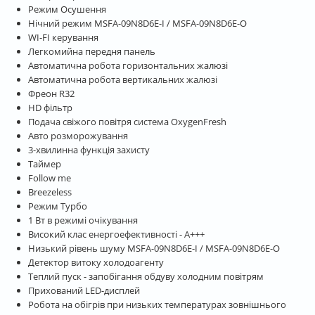
Режим Осушення
Нічний режим MSFA-09N8D6E-I / MSFA-09N8D6E-O
WI-FI керування
Легкомийна передня панель
Автоматична робота горизонтальних жалюзі
Автоматична робота вертикальних жалюзі
Фреон R32
HD фільтр
Подача свіжого повітря система OxygenFresh
Авто розморожування
3-хвилинна функція захисту
Таймер
Follow me
Breezeless
Режим Турбо
1 Вт в режимі очікування
Високий клас енергоефективності - А+++
Низький рівень шуму MSFA-09N8D6E-I / MSFA-09N8D6E-O
Детектор витоку холодоагенту
Теплий пуск - запобігання обдуву холодним повітрям
Прихований LED-дисплей
Робота на обігрів при низьких температурах зовнішнього