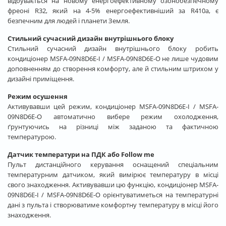
відбувається на новому енергоефективному озонобезпечному
фреоні R32, який на 4-5% енергоефективніший за R410a, є
безпечним для людей і планети Земля.
Стильний сучасний дизайн внутрішнього блоку
Стильний сучасний дизайн внутрішнього блоку робить
кондиціонер MSFA-09N8D6E-I / MSFA-09N8D6E-O не лише чудовим
доповненням до створення комфорту, але й стильним штрихом у
дизайні приміщення.
Режим осушення
Активувавши цей режим, кондиціонер MSFA-09N8D6E-I / MSFA-
09N8D6E-O автоматично вибере режим охолодження,
ґрунтуючись на різниці між заданою та фактичною
температурою.
Датчик температури на ПДК або Follow me
Пульт дистанційного керування оснащений спеціальним
температурним датчиком, який вимірює температуру в місці
свого знаходження. Активувавши цю функцію, кондиціонер MSFA-
09N8D6E-I / MSFA-09N8D6E-O орієнтуватиметься на температурні
дані з пульта і створюватиме комфортну температуру в місці його
знаходження.