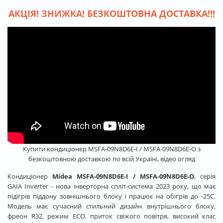
АКЦІЯ! ЗНИЖКА! БЕЗКОШТОВНА ДОСТАВКА!!!
Купити кондиціонер MSFA-09N8D6E-I / MSFA-09N8D6E-O з
безкоштовною доставкою по всій Україні, відео огляд
Кондиціонер
Midea MSFA-09N8D6E-I / MSFA-09N8D6E-O
, серія
GAIA Inverter - нова інверторна спліт-система 2023 року, що має
підігрів піддону зовнішнього блоку і працює на обігрів до -25С.
Модель має сучасний стильний дизайн внутрішнього блоку,
фреон R32, режим ECO, приток свіжого повітря, високий клас