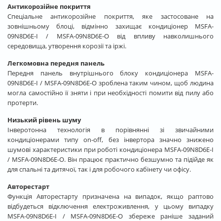
Антикорозійне покриття
Спеціальне антикорозійне покриття, яке застосоване на
зовнішньому блоці, відмінно захищає кондиціонер MSFA-
09N8D6E-I / MSFA-09N8D6E-O від впливу навколишнього
середовища, утворення корозії та іржі.
Легкомовна передня панель
Передня панель внутрішнього блоку кондиціонера MSFA-
09N8D6E-I / MSFA-09N8D6E-O зроблена таким чином, щоб людина
могла самостійно її зняти і при необхідності помити від пилу або
протерти.
Низький рівень шуму
Інверотонна технологія в порівнянні зі звичайними
кондиціонерами типу on-off, без інвертора значно знижено
шумові характеристики при роботі кондиціонера MSFA-09N8D6E-I
/ MSFA-09N8D6E-O. Він працює практично безшумно та підійде як
для спальні та дитячої, так і для робочого кабінету чи офісу.
Авторестарт
Функція Авторестарту призначена на випадок, якщо раптово
відбудеться відключення електроживлення, у цьому випадку
MSFA-09N8D6E-I / MSFA-09N8D6E-O збереже раніше заданий