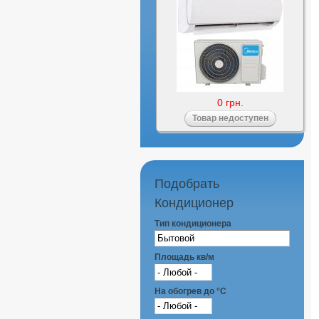
0 грн.
Подобрать
Кондиционер
Тип кондиционера
Площадь кв/м
На обогрев до °С