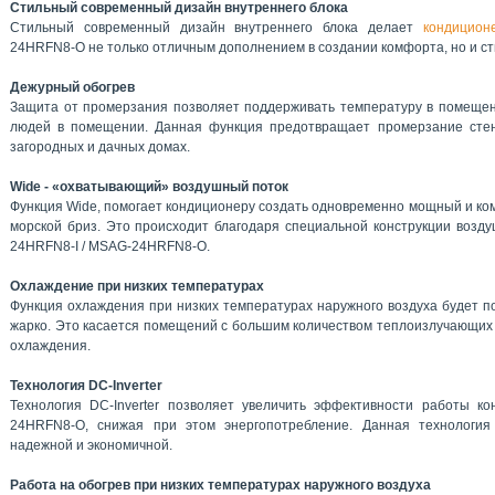
Стильный современный дизайн внутреннего блока
Стильный современный дизайн внутреннего блока делает
кондицион
24HRFN8-O не только отличным дополнением в создании комфорта, но и с
Дежурный обогрев
Защита от промерзания позволяет поддерживать температуру в помещен
людей в помещении. Данная функция предотвращает промерзание стен
загородных и дачных домах.
Wide - «охватывающий» воздушный поток
Функция Wide, помогает кондиционеру создать одновременно мощный и ко
морской бриз. Это происходит благодаря специальной конструкции возду
24HRFN8-I / MSAG-24HRFN8-O.
Охлаждение при низких температурах
Функция охлаждения при низких температурах наружного воздуха будет по
жарко. Это касается помещений с большим количеством теплоизлучающих
охлаждения.
Технология DC-Inverter
Технология DC-Inverter позволяет увеличить эффективности работы 
24HRFN8-O, снижая при этом энергопотребление. Данная технология
надежной и экономичной.
Работа на обогрев при низких температурах наружного воздуха