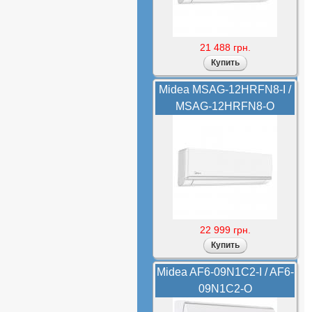
21 488 грн.
Midea MSAG-12HRFN8-I /
MSAG-12HRFN8-O
22 999 грн.
Midea AF6-09N1C2-I / AF6-
09N1C2-O