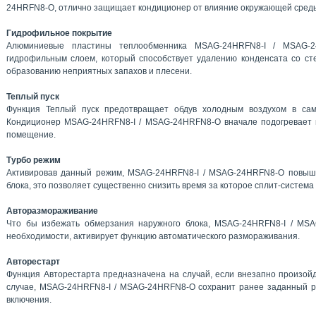
24HRFN8-O, отлично защищает кондиционер от влияние окружающей среды
Гидрофильное покрытие
Алюминиевые пластины теплообменника MSAG-24HRFN8-I / MSAG-
гидрофильным слоем, который способствует удалению конденсата со сте
образованию неприятных запахов и плесени.
Теплый пуск
Функция Теплый пуск предотвращает обдув холодным воздухом в са
Кондиционер MSAG-24HRFN8-I / MSAG-24HRFN8-O вначале подогревает во
помещение.
Турбо режим
Активировав данный режим, MSAG-24HRFN8-I / MSAG-24HRFN8-O повыша
блока, это позволяет существенно снизить время за которое сплит-систем
Авторазмораживание
Что бы избежать обмерзания наружного блока, MSAG-24HRFN8-I / MSA
необходимости, активирует функцию автоматического размораживания.
Авторестарт
Функция Авторестарта предназначена на случай, если внезапно произойд
случае, MSAG-24HRFN8-I / MSAG-24HRFN8-O сохранит ранее заданный р
включения.