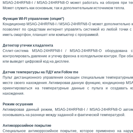
MSAG-24HRFN8-I / MSAG-24HRFN8-O может работать на обогрев при тем
Может служить как основным, так и дополнительным источником тепла.
Функция WI-FI управление (опция*)
Кондиционер MSAG-24HRFN8-I / MSAG-24HRFN8-O может дополнительно ко
позволяет по средствам интернет управлять системой из любой точки с 
иметь смартфон, планшет или компьютер с программой.
Детектор утечки хладагента
Сплит-система MSAG-24HRFN8-I / MSAG-24HRFN8-O оборудована с
контролировать давление и утечку фреона в холодильном контуре. При обн
или выведет цифровой код на дисплее.
Датчик температуры на ПДУ или Follow me
Пульт дистанционного управления оснащен специальным температурным
месте своего нахождения. Активировав данную функцию, кондиционер M
ориентироваться на температурные данные с пульта и создавать к
нахождения.
Режим осушения
Активировав данный режим, MSAG-24HRFN8-I / MSAG-24HRFN8-O автом
основываясь на разнице между заданной и фактической температурой.
Антикоррозийное покрытие
Специальное антикоррозийное покрытие, которое применено на нар