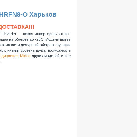
4HRFN8-O Харьков
ДОСТАВКА!!!
II Inverter — новая инверторная сплит-
ющая на обогрев до -25С. Модель имеет
фективности,дежурный обогрев, функции
арт, низкий уровень шума, возможность
ондиционер Midea
других моделей или с
.