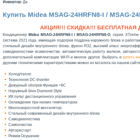
Инвертор:
Да
Купить Midea MSAG-24HRFN8-I / MSAG-2
АКЦИЯ!!! СКИДКА!!! БЕСПЛАТНАЯ 
Кондиционер
Midea MSAG-24HRFN8-I / MSAG-24HRFN8-O
, серия XTreme 
система 2021 года, имеющая подогрев поддона наружного блока и работа
стильный дизайн внутреннего блока, фреон R32, высокий класс энергоэф
самодиагностики исамоочистки, автоматическую работу жалюзи, авторест
дополнительной комплектации WI-FI и многое другое. Выбрать и
купить к
другими техническими характеристиками можно из каталога на нашем сайте
Холод/тепло
Технология DC-Inverter
Дежурный обогрев Функция +8С
Наружный блок Diamond Style
ИК пульт дистанционного управления
Охлаждение при низких температурах
Многоскоростной вентилятор
Стильный современный дизайн внутреннего блока
Самодиагностика
Самоочистка
Авторестарт
Режим Осушение