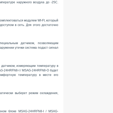
пературе наружного воздуха до -25С.
мплектоваться модулем WI-FI, который
доступом в сеть. Для этого достаточно
пециальным датчиком, позволяющим
аружении утечки система подаст сигнал
 датчиком, измеряющим температуру в
SAG-24HRFN8-I / MSAG-24HRFN8-O будет
омфортную температуру в месте его
атически выберет режим охлаждения,
ужном блоке MSAG-24HRFN8-I / MSAG-