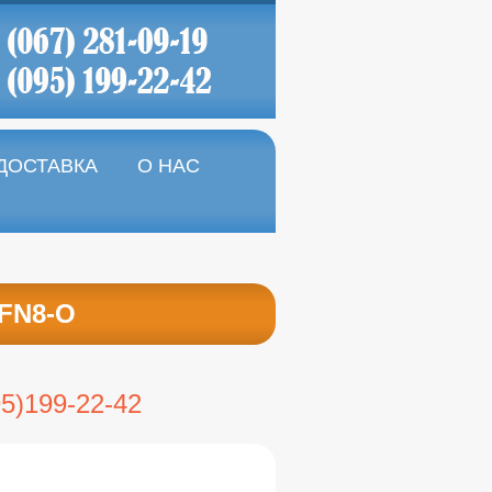
 ДОСТАВКА
О НАС
RFN8-O
95)199-22-42