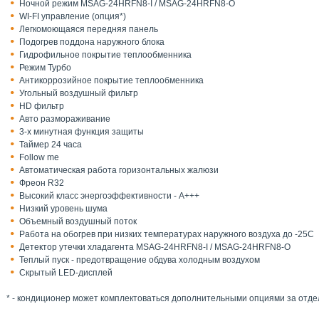
Ночной режим MSAG-24HRFN8-I / MSAG-24HRFN8-O
WI-FI управление (опция*)
Легкомоющаяся передняя панель
Подогрев поддона наружного блока
Гидрофильное покрытие теплообменника
Режим Турбо
Антикоррозийное покрытие теплообменника
Угольный воздушный фильтр
HD фильтр
Авто размораживание
3-х минутная функция защиты
Таймер 24 часа
Follow me
Автоматическая работа горизонтальных жалюзи
Фреон R32
Высокий класс энергоэффективности - А+++
Низкий уровень шума
Объемный воздушный поток
Работа на обогрев при низких температурах наружного воздуха до -25С
Детектор утечки хладагента MSAG-24HRFN8-I / MSAG-24HRFN8-O
Теплый пуск - предотвращение обдува холодным воздухом
Скрытый LED-дисплей
* - кондиционер может комплектоваться дополнительными опциями за отде