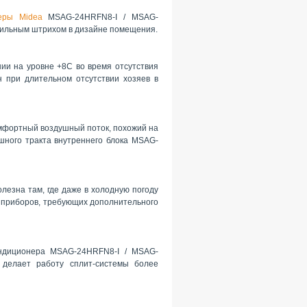
еры Midea
MSAG-24HRFN8-I / MSAG-
тильным штрихом в дизайне помещения.
ии на уровне +8С во время отсутствия
 при длительном отсутствии хозяев в
мфортный воздушный поток, похожий на
шного тракта внутреннего блока MSAG-
лезна там, где даже в холодную погоду
 приборов, требующих дополнительного
кондиционера MSAG-24HRFN8-I / MSAG-
 делает работу сплит-системы более