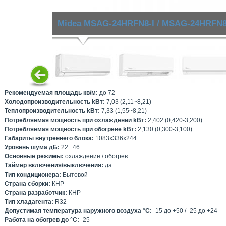
Midea MSAG-24HRFN8-I / MSAG-24HRFN
Рекомендуемая площадь кв/м:
до 72
Холодопроизводительность kВт:
7,03 (2,11~8,21)
Теплопроизводительность kВт:
7,33 (1,55~8,21)
Потребляемая мощность при охлаждении kВт:
2,402 (0,420-3,200)
Потребляемая мощность при обогреве kВт:
2,130 (0,300-3,100)
Габариты внутреннего блока:
1083х336х244
Уровень шума дБ:
22...46
Основные режимы:
охлаждение / обогрев
Таймер включения/выключения:
да
Тип кондиционера:
Бытовой
Страна сборки:
КНР
Страна разработчик:
КНР
Тип хладагента:
R32
Допустимая температура наружного воздуха °С:
-15 до +50 / -25 до +24
Работа на обогрев до °С:
-25