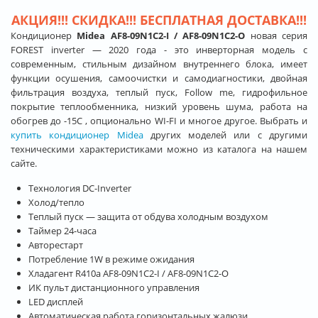
АКЦИЯ!!! СКИДКА!!! БЕСПЛАТНАЯ ДОСТАВКА!!!
Кондиционер
Midea AF8-09N1C2-I / AF8-09N1C2-O
новая серия
FOREST inverter — 2020 года - это инверторная модель с
современным, стильным дизайном внутреннего блока, имеет
функции осушения, самоочистки и самодиагностики, двойная
фильтрация воздуха, теплый пуск, Follow me, гидрофильное
покрытие теплообменника, низкий уровень шума, работа на
обогрев до -15С , опционально WI-FI и многое другое. Выбрать и
купить кондиционер Midea
других моделей или с другими
техническими характеристиками можно из каталога на нашем
сайте.
Технология DC-Inverter
Холод/тепло
Теплый пуск — защита от обдува холодным воздухом
Таймер 24-часа
Авторестарт
Потребление 1W в режиме ожидания
Хладагент R410a AF8-09N1C2-I / AF8-09N1C2-O
ИК пульт дистанционного управления
LED дисплей
Автоматическая работа горизонтальных жалюзи