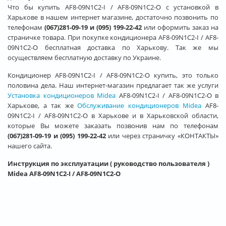
Что бы купить AF8-09N1C2-I / AF8-09N1C2-O с установкой в
Харькове в нашем интернет магазине, достаточно позвонить по
телефонам
(067)281-09-19 и (095) 199-22-42
или оформить заказ на
страничке товара. При покупке кондиционера AF8-09N1C2-I / AF8-
09N1C2-O бесплатная доставка по Харькову. Так же мы
осуществляем бесплатную доставку по Украине.
Кондиционер AF8-09N1C2-I / AF8-09N1C2-O купить, это только
половина дела. Наш интернет-магазин предлагает так же услуги
Установка кондиционеров Midea
AF8-09N1C2-I / AF8-09N1C2-O в
Харькове, а так же
Обслуживание кондиционеров Midea
AF8-
09N1C2-I / AF8-09N1C2-O в Харькове и в Харьковской области,
которые Вы можете заказать позвонив нам по телефонам
(067)281-09-19 и (095) 199-22-42
или через страничку «КОНТАКТЫ»
нашего сайта.
Инструкция по эксплуатации ( руководство пользователя )
Midea AF8-09N1C2-I / AF8-09N1C2-O