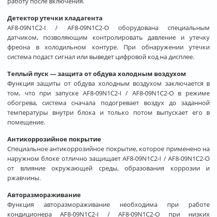
работу после включения.
Детектор утечки хладагента
AF8-09N1C2-I / AF8-09N1C2-O оборудована специальным
датчиком, позволяющим контролировать давление и утечку
фреона в холодильном контуре. При обнаружении утечки
система подаст сигнал или выведет цифровой код на дисплее.
Теплый пуск — защита от обдува холодным воздухом
Функция защиты от обдува холодным воздухом заключается в
том, что при запуске AF8-09N1C2-I / AF8-09N1C2-O в режиме
обогрева, система сначала подогревает воздух до заданной
температуры внутри блока и только потом выпускает его в
помещение.
Антикоррозийное покрытие
Специальное антикоррозийное покрытие, которое применено на
наружном блоке отлично защищает AF8-09N1C2-I / AF8-09N1C2-O
от влияние окружающей среды, образования коррозии и
ржавчины.
Авторазмораживание
Функция авторазмораживание необходима при работе
кондиционера AF8-09N1C2-I / AF8-09N1C2-O при низких