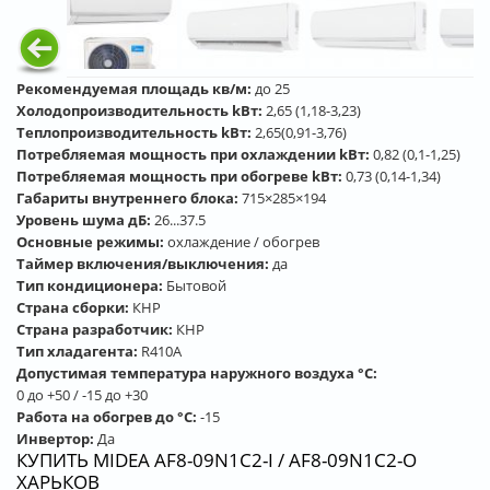
Рекомендуемая площадь кв/м:
до 25
Холодопроизводительность kВт:
2,65 (1,18-3,23)
Теплопроизводительность kВт:
2,65(0,91-3,76)
Потребляемая мощность при охлаждении kВт:
0,82 (0,1-1,25)
Потребляемая мощность при обогреве kВт:
0,73 (0,14-1,34)
Габариты внутреннего блока:
715×285×194
Уровень шума дБ:
26...37.5
Основные режимы:
охлаждение / обогрев
Таймер включения/выключения:
да
Тип кондиционера:
Бытовой
Страна сборки:
КНР
Страна разработчик:
КНР
Тип хладагента:
R410A
Допустимая температура наружного воздуха °С:
0 до +50 / -15 до +30
Работа на обогрев до °С:
-15
Инвертор:
Да
КУПИТЬ MIDEA AF8-09N1C2-I / AF8-09N1C2-O
ХАРЬКОВ