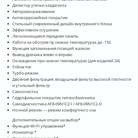
Детектор утечки хладагента
Авторазмораживание
Антикоррозийное покрытие
Стильный современный дизайн внутреннего блока
Эффективное осушение
Легкомоющаяся передняя панель
Работа на обогрев пр низких температурах до -15С
Функция запоминания позиций жалюзи
Вывод дренажа влево и вправо
Охлаждение при низких температурах (для моделей 24)
Follow me
Турбо-режим
Двойная фильтрация: воздушный фильтр высокой плотности
и угольный фильтр
Самоочистка
Гидрофильное покрытие теплообменника
Самодиагностика AF8-09N1C2-I / AF8-09N1C2-O
Ночной режим — режим комфортного сна
Дополнительные опции на выбор*
Функция WI-FI управление*
Ионизатор *