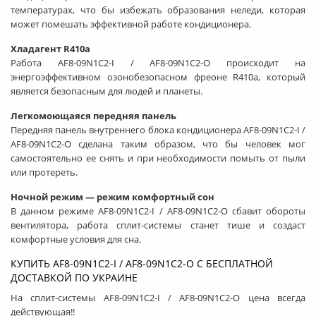
температурах, что бы избежать образования неледи, которая
может помешать эффективной работе кондиционера.
Хладагент R410a
Работа AF8-09N1C2-I / AF8-09N1C2-O происходит на
энергоэффективном озонобезопасном фреоне R410a, который
является безопасным для людей и планеты.
Легкомоющаяся передняя панель
Передняя панель внутреннего блока кондиционера AF8-09N1C2-I /
AF8-09N1C2-O сделана таким образом, что бы человек мог
самостоятельно ее снять и при необходимости помыть от пыли
или протереть.
Ночной режим — режим комфортный сон
В данном режиме AF8-09N1C2-I / AF8-09N1C2-O сбавит обороты
вентилятора, работа сплит-системы станет тише и создаст
комфортные условия для сна.
КУПИТЬ AF8-09N1C2-I / AF8-09N1C2-O С БЕСПЛАТНОЙ
ДОСТАВКОЙ ПО УКРАИНЕ
На сплит-системы AF8-09N1C2-I / AF8-09N1C2-O цена всегда
действующая!!