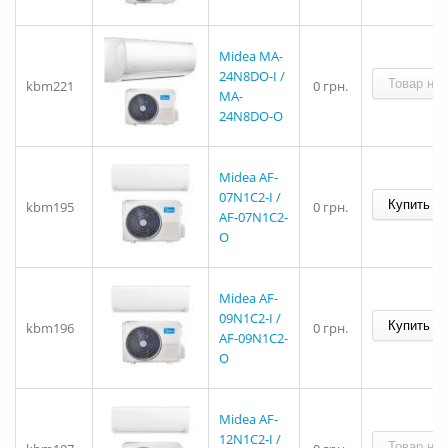
Midea MA-
24N8DO-I /
kbm221
0 грн.
MA-
24N8DO-O
Midea AF-
07N1C2-I /
kbm195
0 грн.
AF-07N1C2-
O
Midea AF-
09N1C2-I /
kbm196
0 грн.
AF-09N1C2-
O
Midea AF-
12N1C2-I /