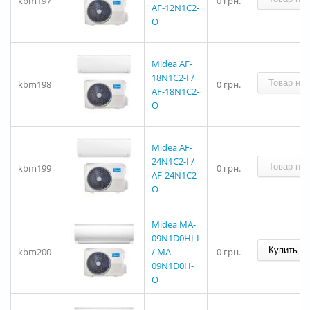
kbm197
0 грн.
AF-12N1C2-
O
Midea AF-
18N1C2-I /
kbm198
0 грн.
AF-18N1C2-
O
Midea AF-
24N1C2-I /
kbm199
0 грн.
AF-24N1C2-
O
Midea MA-
09N1D0HI-I
kbm200
/ MA-
0 грн.
09N1D0H-
O