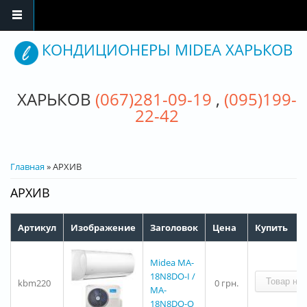
Перейти к основному содержанию
КОНДИЦИОНЕРЫ MIDEA ХАРЬКОВ
ХАРЬКОВ
(067)281-09-19
,
(095)199-
22-42
ВЫ ЗДЕСЬ
Главная
» АРХИВ
АРХИВ
Артикул
Изображение
Заголовок
Цена
Купить
Midea MA-
18N8DO-I /
kbm220
0 грн.
MA-
18N8DO-O