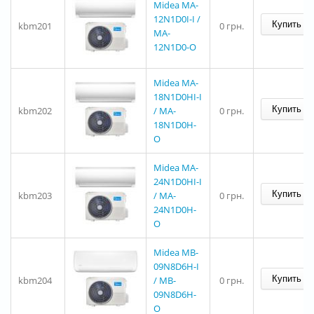
Midea MA-
12N1D0I-I /
kbm201
0 грн.
MA-
12N1D0-O
Midea MA-
18N1D0HI-I
kbm202
/ MA-
0 грн.
18N1D0H-
O
Midea MA-
24N1D0HI-I
kbm203
/ MA-
0 грн.
24N1D0H-
O
Midea MB-
09N8D6H-I
kbm204
/ MB-
0 грн.
09N8D6H-
O